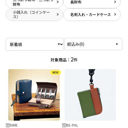
長財布
財布
小銭入れ（コインケー
名刺入れ・カードケース
ス）
絞込み(
0
)
2
対象商品：
件
DIME
BE-PAL