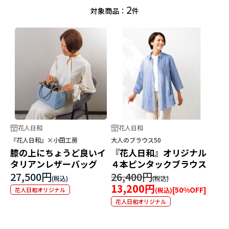
2
対象商品：
件
花人日和
花人日和
『花人日和』×小田工房
大人のブラウス50
膝の上にちょうど良いイ
『花人日和』オリジナル
タリアンレザーバッグ
４本ピンタックブラウス
27,500円
26,400円
13,200円
[
50
%OFF]
花人日和オリジナル
花人日和オリジナル