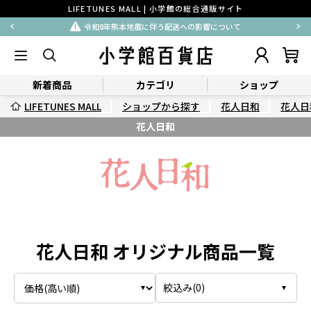
LIFETUNES MALL | 小学館の総合通販サイト
令和8年熊本地震に伴う配送への影響について
新着商品
カテゴリ
ショップ
LIFETUNES MALL
ショップから探す
花人日和
花人日
花人日和
花人日和 オリジナル商品一覧
絞込み(
0
)