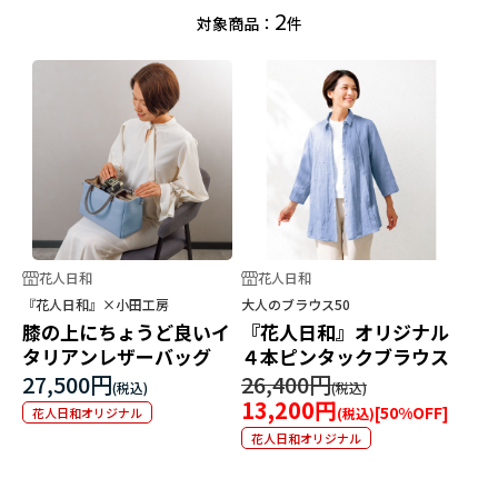
2
対象商品：
件
花人日和
花人日和
『花人日和』×小田工房
大人のブラウス50
膝の上にちょうど良いイ
『花人日和』オリジナル
タリアンレザーバッグ
４本ピンタックブラウス
27,500円
26,400円
13,200円
[
50
%OFF]
花人日和オリジナル
花人日和オリジナル