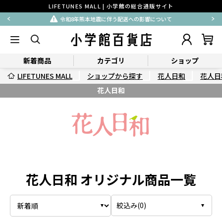
LIFETUNES MALL | 小学館の総合通販サイト
令和8年熊本地震に伴う配送への影響について
新着商品
カテゴリ
ショップ
LIFETUNES MALL
ショップから探す
花人日和
花人日
花人日和
花人日和 オリジナル商品一覧
絞込み(
0
)