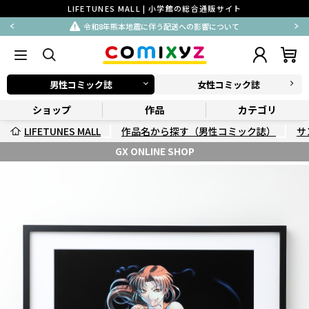
LIFETUNES MALL | 小学館の総合通販サイト
令和8年熊本地震に伴う配送への影響について
男性コミック誌
女性コミック誌
ショップ
作品
カテゴリ
LIFETUNES MALL
作品名から探す（男性コミック誌）
サ
GX ONLINE SHOP