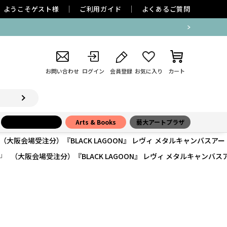
ようこそ
ゲスト
様
ご利用ガイド
よくあるご質問
よる後払い決済 一時停止のお知らせ
お問い合わせ
ログイン
会員登録
お気に入り
カート
小学館百貨店
Arts & Books
藝大アートプラザ
（大阪会場受注分）『BLACK LAGOON』 レヴィ メタルキャンバスアート
（大阪会場受注分）『BLACK LAGOON』 レヴィ メタルキャンバスア