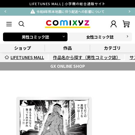
LIFETUNES MALL | 小学館の総合通販サイト
令和8年熊本地震に伴う配送への影響について
男性コミック誌
女性コミック誌
ショップ
作品
カテゴリ
LIFETUNES MALL
作品名から探す（男性コミック誌）
サ
GX ONLINE SHOP