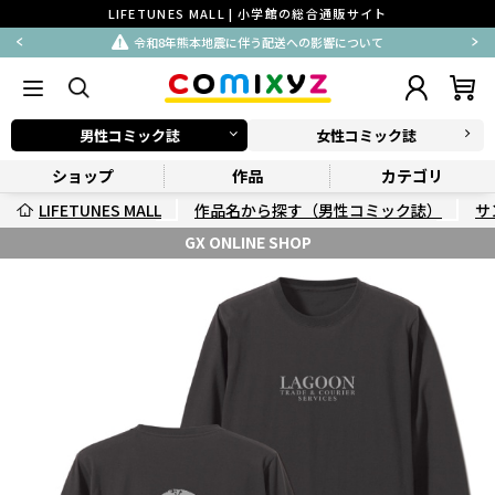
LIFETUNES MALL | 小学館の総合通販サイト
令和8年熊本地震に伴う配送への影響について
男性コミック誌
女性コミック誌
ショップ
作品
カテゴリ
LIFETUNES MALL
作品名から探す（男性コミック誌）
サ
GX ONLINE SHOP