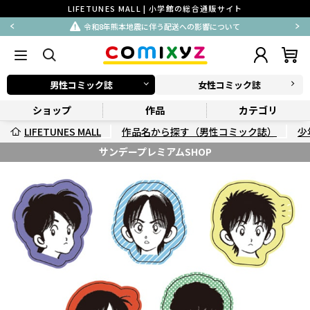
LIFETUNES MALL | 小学館の総合通販サイト
令和8年熊本地震に伴う配送への影響について
男性コミック誌
女性コミック誌
ショップ
作品
カテゴリ
LIFETUNES MALL
作品名から探す（男性コミック誌）
少
サンデープレミアムSHOP