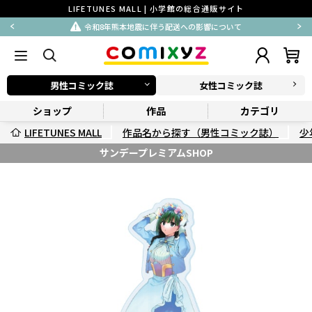
LIFETUNES MALL | 小学館の総合通販サイト
令和8年熊本地震に伴う配送への影響について
男性コミック誌
女性コミック誌
ショップ
作品
カテゴリ
LIFETUNES MALL
作品名から探す（男性コミック誌）
少
サンデープレミアムSHOP