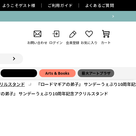
ようこそ
ゲスト
様
ご利用ガイド
よくあるご質問
お問い合わせ
ログイン
会員登録
お気に入り
カート
小学館百貨店
Arts & Books
藝大アートプラザ
リルスタンド
『ロードマギアの弟子』 サンデーうぇぶり10周年
の弟子』 サンデーうぇぶり10周年記念アクリルスタンド