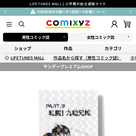
LIFETUNES MALL | 小学館の総合通販サイト
令和8年熊本地震に伴う配送への影響について
男性コミック誌
女性コミック誌
ショップ
作品
カテゴリ
LIFETUNES MALL
作品名から探す（男性コミック誌）
少
サンデープレミアムSHOP