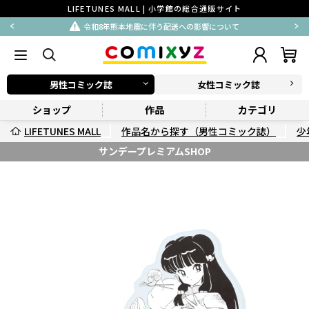
LIFETUNES MALL | 小学館の総合通販サイト
令和8年熊本地震に伴う配送への影響について
男性コミック誌
女性コミック誌
ショップ
作品
カテゴリ
LIFETUNES MALL
作品名から探す（男性コミック誌）
少
サンデープレミアムSHOP