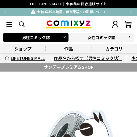
LIFETUNES MALL | 小学館の総合通販サイト
令和8年熊本地震に伴う配送への影響について
男性コミック誌
女性コミック誌
ショップ
作品
カテゴリ
LIFETUNES MALL
作品名から探す（男性コミック誌）
少
サンデープレミアムSHOP