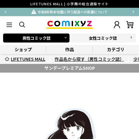
LIFETUNES MALL | 小学館の総合通販サイト
令和8年熊本地震に伴う配送への影響について
男性コミック誌
女性コミック誌
ショップ
作品
カテゴリ
LIFETUNES MALL
作品名から探す（男性コミック誌）
少
サンデープレミアムSHOP