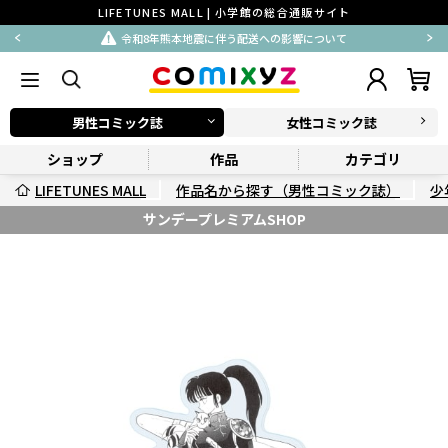
LIFETUNES MALL | 小学館の総合通販サイト
令和8年熊本地震に伴う配送への影響について
男性コミック誌
女性コミック誌
ショップ
作品
カテゴリ
LIFETUNES MALL
作品名から探す（男性コミック誌）
少
サンデープレミアムSHOP