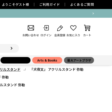
ようこそ
ゲスト
様
ご利用ガイド
よくあるご質問
お問い合わせ
ログイン
会員登録
お気に入り
カート
小学館百貨店
Arts & Books
藝大アートプラザ
リルスタンド
『犬夜叉』 アクリルスタンド 弥勒
 弥勒
ルスタンド 弥勒