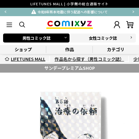
LIFETUNES MALL | 小学館の総合通販サイト
令和8年熊本地震に伴う配送への影響について
男性コミック誌
女性コミック誌
ショップ
作品
カテゴリ
LIFETUNES MALL
作品名から探す（男性コミック誌）
少
サンデープレミアムSHOP