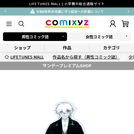
LIFETUNES MALL | 小学館の総合通販サイト
令和8年熊本地震に伴う配送への影響について
男性コミック誌
女性コミック誌
ショップ
作品
カテゴリ
LIFETUNES MALL
作品名から探す（男性コミック誌）
少
サンデープレミアムSHOP