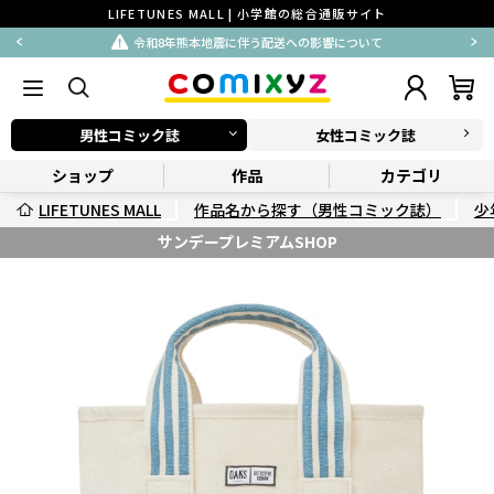
LIFETUNES MALL | 小学館の総合通販サイト
令和8年熊本地震に伴う配送への影響について
男性コミック誌
女性コミック誌
ショップ
作品
カテゴリ
LIFETUNES MALL
作品名から探す（男性コミック誌）
少
サンデープレミアムSHOP