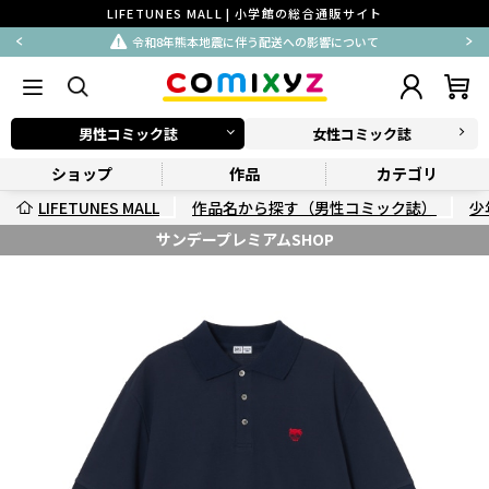
LIFETUNES MALL | 小学館の総合通販サイト
令和8年熊本地震に伴う配送への影響について
男性コミック誌
女性コミック誌
ショップ
作品
カテゴリ
LIFETUNES MALL
作品名から探す（男性コミック誌）
少
サンデープレミアムSHOP