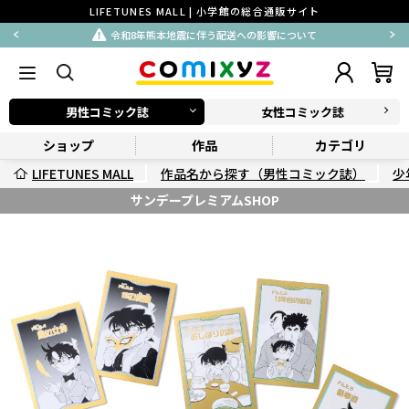
LIFETUNES MALL | 小学館の総合通販サイト
令和8年熊本地震に伴う配送への影響について
男性コミック誌
女性コミック誌
ショップ
作品
カテゴリ
LIFETUNES MALL
作品名から探す（男性コミック誌）
少
サンデープレミアムSHOP