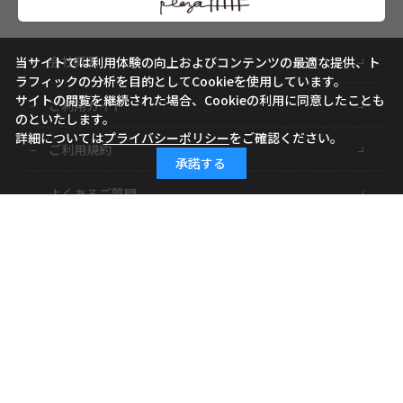
会社概要
当サイトでは利用体験の向上およびコンテンツの最適な提供、ト
ラフィックの分析を目的としてCookieを使用しています。
サイトの閲覧を継続された場合、Cookieの利用に同意したことも
ご利用ガイド
のといたします。
詳細については
プライバシーポリシー
をご確認ください。
ご利用規約
承諾する
よくあるご質問
お問い合わせ
小学館ID
特定商取引に基づく表記
個人情報の取り扱いについて