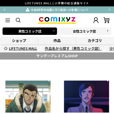
LIFETUNES MALL | 小学館の総合通販サイト
令和8年熊本地震に伴う配送への影響について
男性コミック誌
女性コミック誌
ショップ
作品
カテゴリ
LIFETUNES MALL
作品名から探す（男性コミック誌）
少
サンデープレミアムSHOP