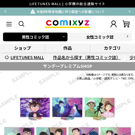
LIFETUNES MALL | 小学館の総合通販サイト
令和8年熊本地震に伴う配送への影響について
男性コミック誌
女性コミック誌
ショップ
作品
カテゴリ
LIFETUNES MALL
作品名から探す（男性コミック誌）
少
サンデープレミアムSHOP