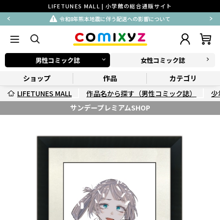
LIFETUNES MALL | 小学館の総合通販サイト
令和8年熊本地震に伴う配送への影響について
男性コミック誌
女性コミック誌
ショップ
作品
カテゴリ
LIFETUNES MALL
作品名から探す（男性コミック誌）
少
サンデープレミアムSHOP