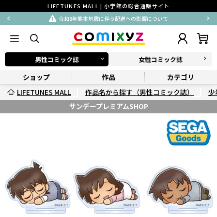
LIFETUNES MALL | 小学館の総合通販サイト
令和8年熊本地震に伴う配送への影響について
男性コミック誌
女性コミック誌
ショップ
作品
カテゴリ
LIFETUNES MALL
作品名から探す（男性コミック誌）
少
サンデープレミアムSHOP