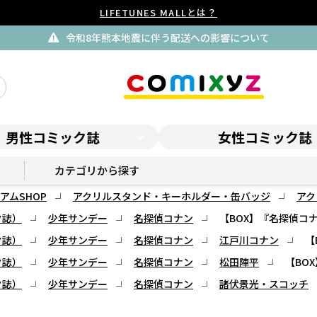
LIFETUNES MALLとは？
令和8年熊本地震に伴う配送への影響について
男性コミック誌
女性コミック誌
サンデープレミアムSHOP
カテゴリから探す
アムSHOP
アクリルスタンド・キーホルダー・缶バッジ
アク
ク誌）
少年サンデー
名探偵コナン
【BOX】『名探偵コナ
ク誌）
少年サンデー
名探偵コナン
江戸川コナン
【
ク誌）
少年サンデー
名探偵コナン
松田陣平
【BO
ク誌）
少年サンデー
名探偵コナン
諸伏景光・スコッチ