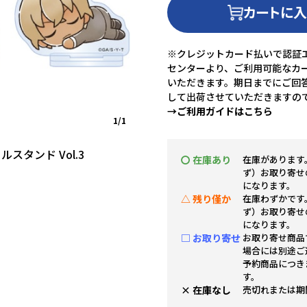
カートに
※クレジットカード払いで認証エ
センターより、ご利用可能なカ
いただきます。期日までにご回
して出荷させていただきますの
→ご利用ガイドはこちら
1/1
スタンド Vol.3
〇 在庫あり
在庫があります
ず）お取り寄せ
になります。
△ 残り僅か
在庫わずかです
ず）お取り寄せ
になります。
□ お取り寄せ
お取り寄せ商品
場合には別途ご
予約商品につき
す。
× 在庫なし
売切れまたは期