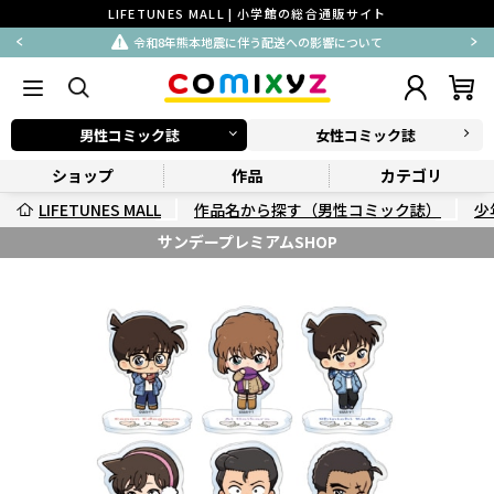
LIFETUNES MALL | 小学館の総合通販サイト
令和8年熊本地震に伴う配送への影響について
男性コミック誌
女性コミック誌
ショップ
作品
カテゴリ
LIFETUNES MALL
作品名から探す（男性コミック誌）
少
サンデープレミアムSHOP