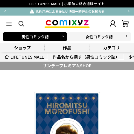
LIFETUNES MALL | 小学館の総合通販サイト
払込用紙による後払い決済一時停止のお知らせ
男性コミック誌
女性コミック誌
ショップ
作品
カテゴリ
LIFETUNES MALL
作品名から探す（男性コミック誌）
少
サンデープレミアムSHOP