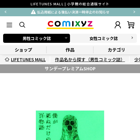
LIFETUNES MALL | 小学館の総合通販サイト
払込用紙による後払い決済一時停止のお知らせ
男性コミック誌
女性コミック誌
ショップ
作品
カテゴリ
LIFETUNES MALL
作品名から探す（男性コミック誌）
少
サンデープレミアムSHOP