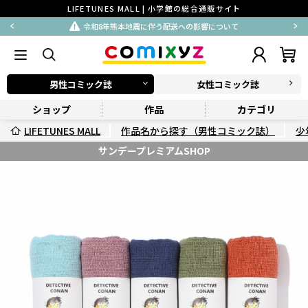
LIFETUNES MALL | 小学館の総合通販サイト
令和8年熊本地震に伴う配送への影響について
男性コミック誌
女性コミック誌
ショップ
作品
カテゴリ
LIFETUNES MALL
作品名から探す（男性コミック誌）
少
サンデープレミアムSHOP