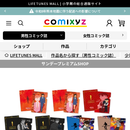
LIFETUNES MALL | 小学館の総合通販サイト
令和8年熊本地震に伴う配送への影響について
男性コミック誌
女性コミック誌
ショップ
作品
カテゴリ
LIFETUNES MALL
作品名から探す（男性コミック誌）
少
サンデープレミアムSHOP