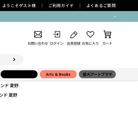
ようこそ
ゲスト
様
ご利用ガイド
よくあるご質問
お問い合わせ
ログイン
会員登録
お気に入り
カート
小学館百貨店
Arts & Books
藝大アートプラザ
タンド 夏野
ンド 夏野