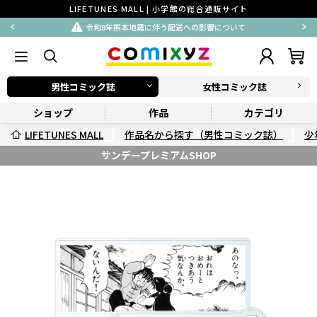
LIFETUNES MALL | 小学館の総合通販サイト
令和8年熊本地震に伴う配送への影響について
男性コミック誌
女性コミック誌
ショップ
作品
カテゴリ
LIFETUNES MALL
作品名から探す（男性コミック誌）
少
サンデープレミアムSHOP