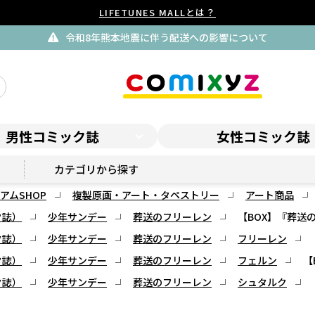
LIFETUNES MALLとは？
令和8年熊本地震に伴う配送への影響について
男性コミック誌
女性コミック誌
サンデープレミアムSHOP
カテゴリから探す
アムSHOP
複製原画・アート・タペストリー
アート商品
ク誌）
少年サンデー
葬送のフリーレン
【BOX】『葬送
ク誌）
少年サンデー
葬送のフリーレン
フリーレン
ク誌）
少年サンデー
葬送のフリーレン
フェルン
【
ク誌）
少年サンデー
葬送のフリーレン
シュタルク