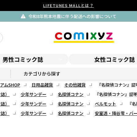
LIFETUNES MALLとは？
令和8年熊本地震に伴う配送への影響について
男性コミック誌
女性コミック誌
サンデープレミアムSHOP
カテゴリから探す
アムSHOP
日用品雑貨
その他雑貨
『名探偵コナン』証
ク誌）
少年サンデー
名探偵コナン
『名探偵コナン』証明
ク誌）
少年サンデー
名探偵コナン
ベルモット
『名
ク誌）
少年サンデー
名探偵コナン
安室透・降谷零・バ