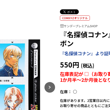
COMIXYZオリジナル
サンデープレミアムSHOP
『名探偵コナン
ボン
『名探偵コナン』より証
550円
在庫表記が □（お取り
1か月半～2か月後とな
在庫：
○
在庫があります。2営業日以内
お取り寄せの商品とともにご注