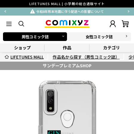
LIFETUNES MALL | 小学館の総合通販サイト
令和8年熊本地震に伴う配送への影響について
男性コミック誌
女性コミック誌
ショップ
作品
カテゴリ
LIFETUNES MALL
作品名から探す（男性コミック誌）
少
サンデープレミアムSHOP