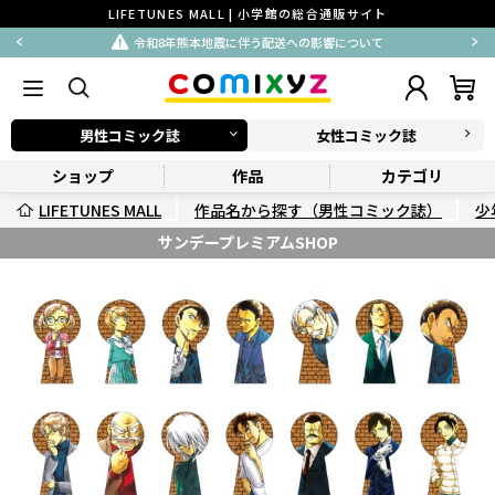
LIFETUNES MALL | 小学館の総合通販サイト
令和8年熊本地震に伴う配送への影響について
男性コミック誌
女性コミック誌
ショップ
作品
カテゴリ
LIFETUNES MALL
作品名から探す（男性コミック誌）
少
サンデープレミアムSHOP