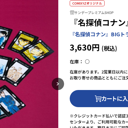
COMIXYZオリジナル
サンデープレミアムSHOP
『名探偵コナン』B
『名探偵コナン』BIGト
3,630円
在庫：
○
在庫があります。2営業日以内
お取り寄せの商品とともにご注
カートに
※クレジットカード払いで認証エ
センターより、ご利用可能なカ
いただきます。期日までにご回