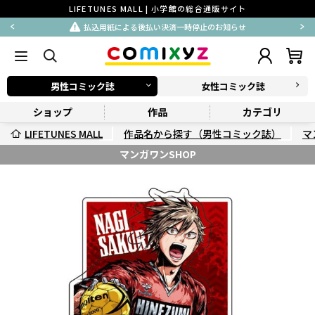
LIFETUNES MALL | 小学館の総合通販サイト
払込用紙による後払い決済一時停止のお知らせ
男性コミック誌
女性コミック誌
ショップ
作品
カテゴリ
LIFETUNES MALL
作品名から探す（男性コミック誌）
マ
マンガワンSHOP