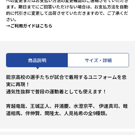
への変更またはお支払い方法の変更確認のご連絡させていただき
ます。期日までにご回答いただけない場合は、お支払方法を自動
的に代引きに変更して出荷させていただきますので、ご了承くだ
さい。
→ご利用ガイドはこちら
商品説明
サイズ・詳細
能京高校の選手たちが試合で着用するユニフォームを忠
実に再現！
通気性抜群で普段の運動着としても使えます！
宵越竜哉、王城正人、井浦慶、水澄京平、 伊達真司、畦
道相馬、伴伸賢、関隆太、人見祐希の全9種類。