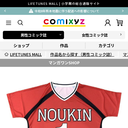
LIFETUNES MALL | 小学館の総合通販サイト
令和8年熊本地震に伴う配送への影響について
男性コミック誌
女性コミック誌
ショップ
作品
カテゴリ
LIFETUNES MALL
作品名から探す（男性コミック誌）
マ
マンガワンSHOP