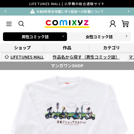
LIFETUNES MALL | 小学館の総合通販サイト
令和8年熊本地震に伴う配送への影響について
男性コミック誌
女性コミック誌
ショップ
作品
カテゴリ
LIFETUNES MALL
作品名から探す（男性コミック誌）
マ
マンガワンSHOP