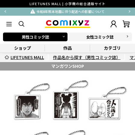
LIFETUNES MALL | 小学館の総合通販サイト
令和8年熊本地震に伴う配送への影響について
男性コミック誌
女性コミック誌
ショップ
作品
カテゴリ
LIFETUNES MALL
作品名から探す（男性コミック誌）
マ
マンガワンSHOP