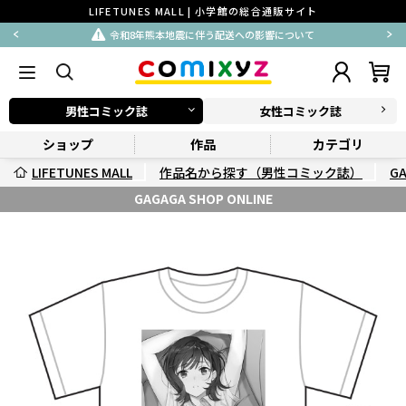
LIFETUNES MALL | 小学館の総合通販サイト
令和8年熊本地震に伴う配送への影響について
男性コミック誌
女性コミック誌
ショップ
作品
カテゴリ
LIFETUNES MALL
作品名から探す（男性コミック誌）
G
GAGAGA SHOP ONLINE