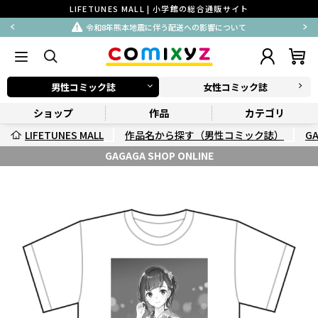
LIFETUNES MALL | 小学館の総合通販サイト
令和8年熊本地震に伴う配送への影響について
男性コミック誌
女性コミック誌
ショップ
作品
カテゴリ
LIFETUNES MALL
作品名から探す（男性コミック誌）
G
GAGAGA SHOP ONLINE