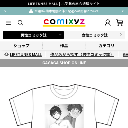
LIFETUNES MALL | 小学館の総合通販サイト
令和8年熊本地震に伴う配送への影響について
男性コミック誌
女性コミック誌
ショップ
作品
カテゴリ
LIFETUNES MALL
作品名から探す（男性コミック誌）
G
GAGAGA SHOP ONLINE