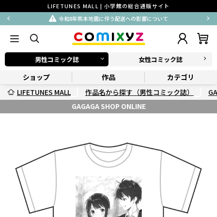
LIFETUNES MALL | 小学館の総合通販サイト
令和8年熊本地震に伴う配送への影響について
男性コミック誌
女性コミック誌
ショップ
作品
カテゴリ
LIFETUNES MALL
作品名から探す（男性コミック誌）
G
GAGAGA SHOP ONLINE