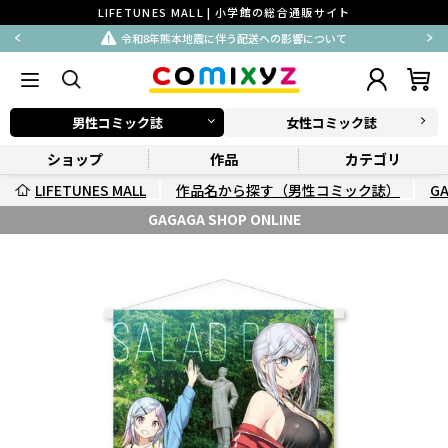
LIFETUNES MALL | 小学館の総合通販サイト
令和8年熊本地震に伴う配送への影響について
男性コミック誌
女性コミック誌
ショップ
作品
カテゴリ
LIFETUNES MALL
作品名から探す（男性コミック誌）
G
GAGAGA SHOP ONLINE