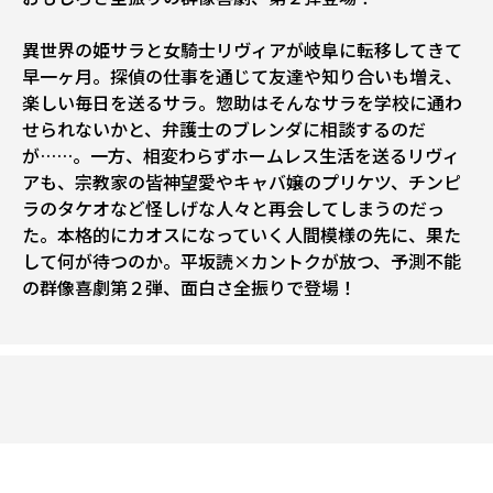
異世界の姫サラと女騎士リヴィアが岐阜に転移してきて
早一ヶ月。探偵の仕事を通じて友達や知り合いも増え、
楽しい毎日を送るサラ。惣助はそんなサラを学校に通わ
せられないかと、弁護士のブレンダに相談するのだ
が……。一方、相変わらずホームレス生活を送るリヴィ
アも、宗教家の皆神望愛やキャバ嬢のプリケツ、チンピ
ラのタケオなど怪しげな人々と再会してしまうのだっ
た。本格的にカオスになっていく人間模様の先に、果た
して何が待つのか――。平坂読×カントクが放つ、予測不能
の群像喜劇第２弾、面白さ全振りで登場！