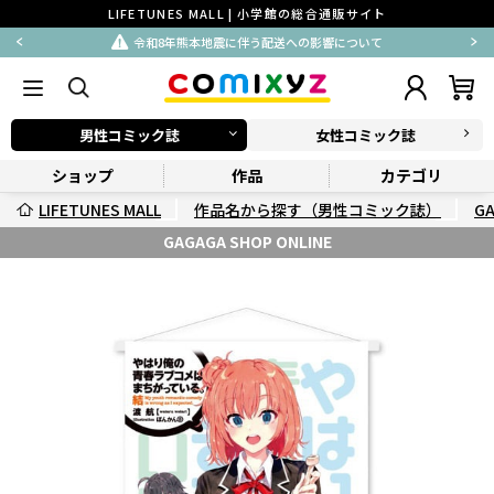
LIFETUNES MALL | 小学館の総合通販サイト
令和8年熊本地震に伴う配送への影響について
男性コミック誌
女性コミック誌
ショップ
作品
カテゴリ
LIFETUNES MALL
作品名から探す（男性コミック誌）
G
GAGAGA SHOP ONLINE