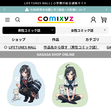
LIFETUNES MALL | 小学館の総合通販サイト
令和8年熊本地震に伴う配送への影響について
男性コミック誌
女性コミック誌
ショップ
作品
カテゴリ
LIFETUNES MALL
作品名から探す（男性コミック誌）
G
GAGAGA SHOP ONLINE