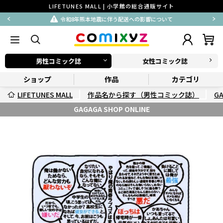
LIFETUNES MALL | 小学館の総合通販サイト
令和8年熊本地震に伴う配送への影響について
男性コミック誌
女性コミック誌
ショップ
作品
カテゴリ
LIFETUNES MALL
作品名から探す（男性コミック誌）
G
GAGAGA SHOP ONLINE